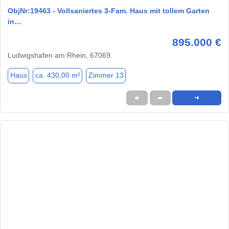
ObjNr:19463 - Vollsaniertes 3-Fam. Haus mit tollem Garten
in…
895.000 €
Ludwigshafen am Rhein, 67069
Haus
ca. 430,00 m²
Zimmer 13
★
➦
➜