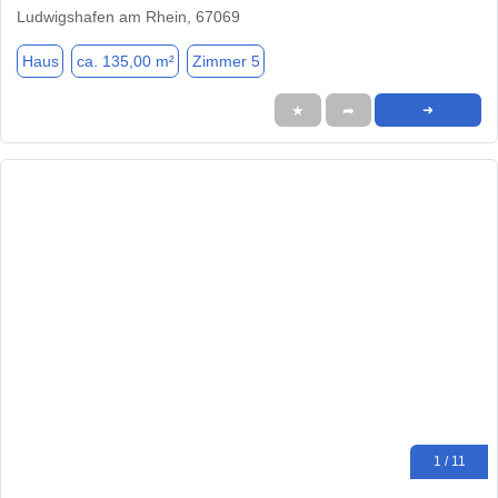
Ludwigshafen am Rhein, 67069
Haus
ca. 135,00 m²
Zimmer 5
★
➦
➜
1 / 11