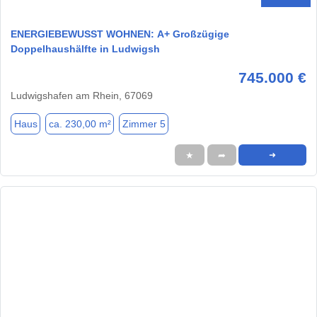
ENERGIEBEWUSST WOHNEN: A+ Großzügige
Doppelhaushälfte in Ludwigsh
745.000 €
Ludwigshafen am Rhein, 67069
Haus
ca. 230,00 m²
Zimmer 5
★
➦
➜