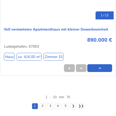
1 / 13
Voll vermietetes Apartmenthaus mit kleiner Gewerbeeinheit
890.000 €
Ludwigshafen, 67063
Haus
ca. 416,00 m²
Zimmer 15
★
➦
➜
1 - 10 von 76
1
2
3
4
5
❯
❯❯