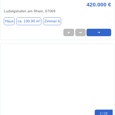
420.000 €
Ludwigshafen am Rhein, 67069
Haus
ca. 130,00 m²
Zimmer 6
★
➦
➜
1 / 16