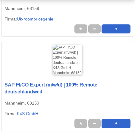
Mannheim, 68159
Firma:
Uk-roompricegenie
★
➦
➜
SAP FI/CO Expert (m/w/d) | 100% Remote
deutschlandweit
Mannheim, 68159
Firma:
K4S GmbH
★
➦
➜