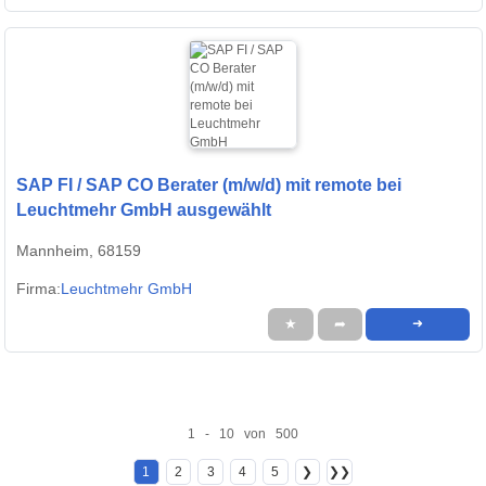
SAP FI / SAP CO Berater (m/w/d) mit remote bei
Leuchtmehr GmbH ausgewählt
Mannheim, 68159
Firma:
Leuchtmehr GmbH
★
➦
➜
1 - 10 von 500
1
2
3
4
5
❯
❯❯