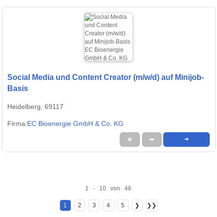
Social Media und Content Creator (m/w/d) auf Minijob-
Basis
Heidelberg, 69117
Firma:
EC Bioenergie GmbH & Co. KG
★
➦
➜
1 - 10 von 48
1
2
3
4
5
❯
❯❯