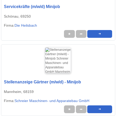
Servicekräfte (m/w/d) Minijob
Schönau, 69250
Firma:
Die Heilsbach
★
➦
➜
Stellenanzeige Gärtner (m/w/d) - Minijob
Mannheim, 68159
Firma:
Schreier Maschinen- und Apparatebau GmbH
★
➦
➜