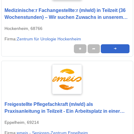
Medizinische:r Fachangestellte:r (m/w/d) in Teilzeit (36
Wochenstunden) – Wir suchen Zuwachs in unserem
Team!
Hockenheim, 68766
Firma:
Zentrum für Urologie Hockenheim
★
➦
➜
Freigestellte Pflegefachkraft (m/w/d) als
Praxisanleitung in Teilzeit - Ein Arbeitsplatz in einer
familiären Arbeitsatmosphäre!
Eppelheim, 69214
Firma:
emeis - Senioren-Zentrum Eppelheim