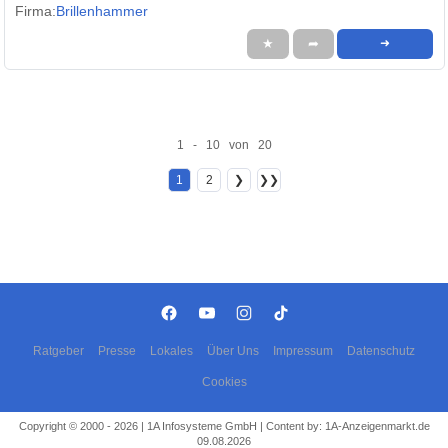
Firma:
Brillenhammer
★
➦
➜
1 - 10 von 20
1
2
❯
❯❯
Ratgeber
Presse
Lokales
Über Uns
Impressum
Datenschutz
Cookies
Copyright © 2000 - 2026 | 1A Infosysteme GmbH | Content by: 1A-Anzeigenmarkt.de
09.08.2026