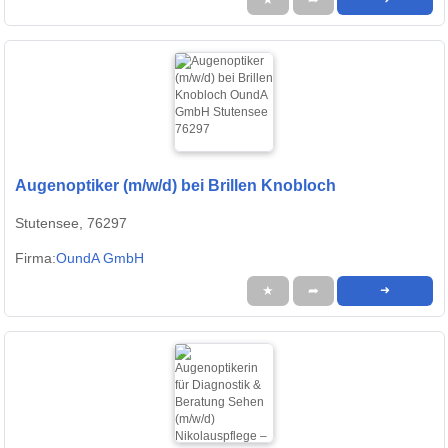
Augenoptiker (m/w/d) bei Brillen Knobloch
Stutensee, 76297
Firma:
OundA GmbH
★
➦
➜