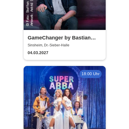
GameChanger by Bastian
Bielendorfer
Sinsheim, Dr.-Sieber-Halle
04.03.2027
18:00 Uhr