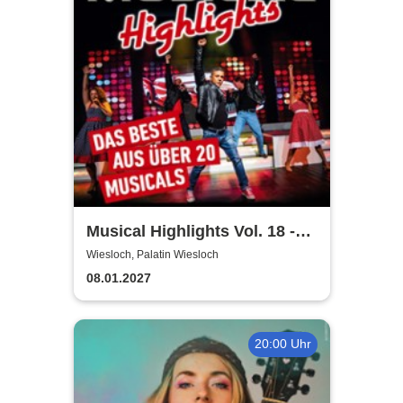
Musical Highlights Vol. 18 -
Das Beste aus Musical und
Wiesloch, Palatin Wiesloch
Film
08.01.2027
20:00 Uhr