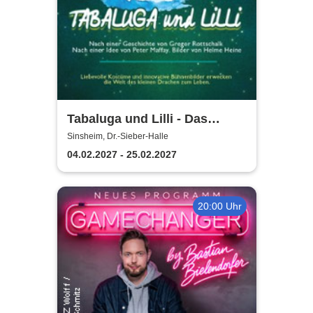
Tabaluga und Lilli - Das
drachenstarke Musical für die
Sinsheim, Dr.-Sieber-Halle
ganze Familie
04.02.2027 - 25.02.2027
20:00 Uhr