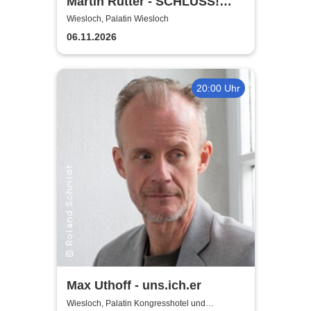
Martin Rütter - SCHLUSS!
AUS!
Wiesloch, Palatin Wiesloch
06.11.2026
20:00 Uhr
Max Uthoff - uns.ich.er
Wiesloch, Palatin Kongresshotel und