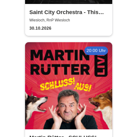
Saint City Orchestra - This
Ain´t Quiet Tour 2026
Wiesloch, RnP Wiesloch
30.10.2026
20:00 Uhr