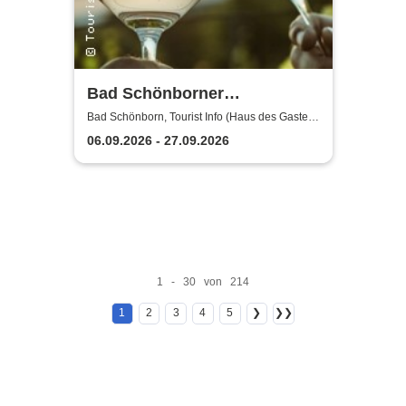
Bad Schönborner
Weinwandertag
Bad Schönborn, Tourist Info (Haus des Gastes)
Bad Schönborn
06.09.2026 - 27.09.2026
1 - 30 von 214
1
2
3
4
5
❯
❯❯