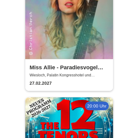
Miss Allie - Paradiesvogel
Tour
Wiesloch, Palatin Kongresshotel und
Kulturzentrum
27.02.2027
20:00 Uhr