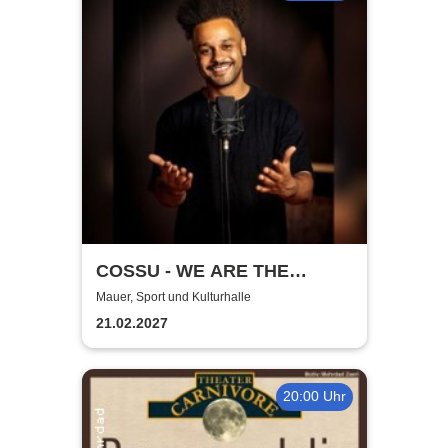
COSSU - WE ARE THE
GERMANS - Stand-Up
Mauer, Sport und Kulturhalle
Comedy
21.02.2027
20:00 Uhr