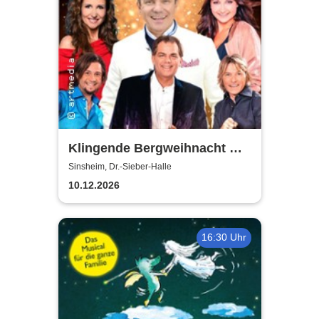
Klingende Bergweihnacht mit
Stefan Mross - Die
Sinsheim, Dr.-Sieber-Halle
volkstümliche
10.12.2026
Weihnachtsrevue
16:30 Uhr