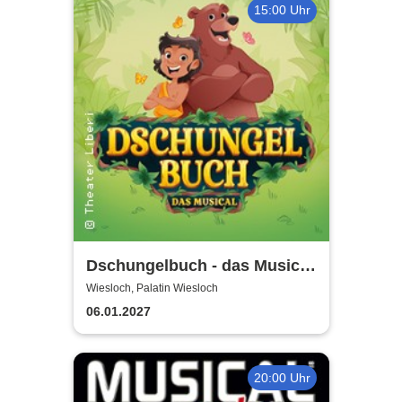
15:00 Uhr
Dschungelbuch - das Musical
| Theater Liberi
Wiesloch, Palatin Wiesloch
06.01.2027
20:00 Uhr