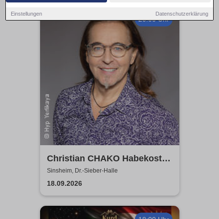
Einstellungen
Datenschutzerklärung
20:00 Uhr
Christian CHAKO Habekost -
Es kummt wie's kummt
Sinsheim, Dr.-Sieber-Halle
18.09.2026