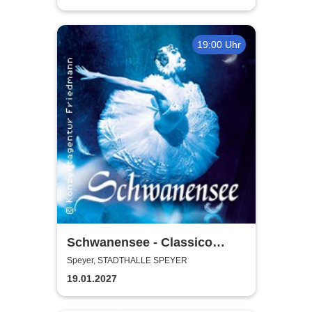
Zugabe
19:00 Uhr
Schwanensee - Classico
Ballet Napoli
Speyer, STADTHALLE SPEYER
19.01.2027