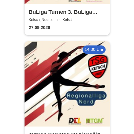
BuLiga Turnen 3. BuLiga
Nord | Neurotthalle Ketsch
Ketsch, Neurotthalle Ketsch
27.09.2026
14:30 Uhr