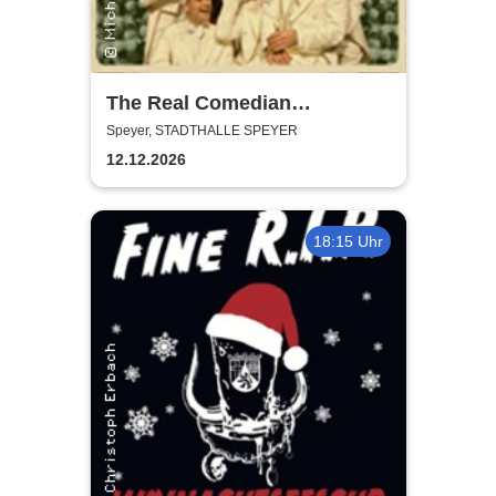
The Real Comedian
Harmonists - Die
Speyer, STADTHALLE SPEYER
Weihnachtsshow - Hell ist die
12.12.2026
Nacht
18:15 Uhr