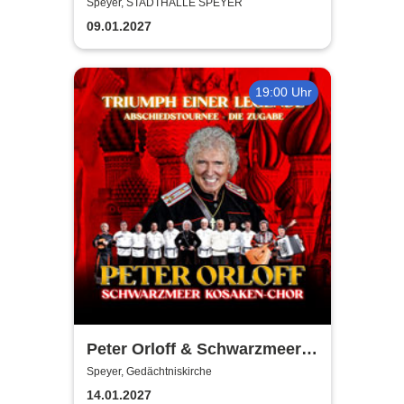
Tour
Speyer, STADTHALLE SPEYER
09.01.2027
19:00 Uhr
Peter Orloff & Schwarzmeer
Kosaken Chor - Die
Speyer, Gedächtniskirche
Abschiedstournee - Die
14.01.2027