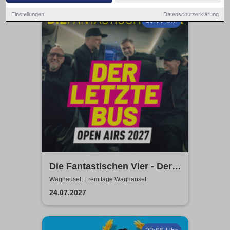
Einstellungen
Datenschutzerklärung
19:00 Uhr
Die Fantastischen Vier - Der
letzte Bus - Open Airs 2027 -
Waghäusel, Eremitage Waghäusel
Final Tour 26-28
24.07.2027