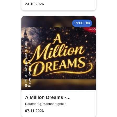
24.10.2026
19:00 Uhr
A Million Dreams -
Traumhafte Musik aus Film
Rauenberg, Mannaberghalle
und Fernsehen
07.11.2026