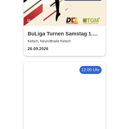
BuLiga Turnen Samstag 1.
Bundesliga | Neurotthalle
Ketsch, Neurotthalle Ketsch
Ketsch
26.09.2026
12:00 Uhr