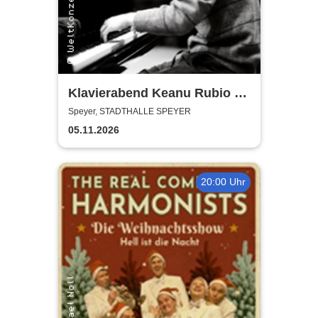
Klavierabend Keanu Rubio -
Hommage an Ludovico
Speyer, STADTHALLE SPEYER
Einaudi
05.11.2026
20:00 Uhr