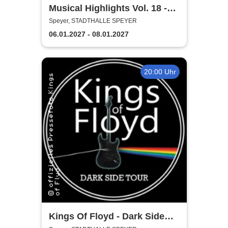
Musical Highlights Vol. 18 -
Das Beste aus Musical und
Speyer, STADTHALLE SPEYER
Film
06.01.2027 - 08.01.2027
20:00 Uhr
Kings Of Floyd - Dark Side