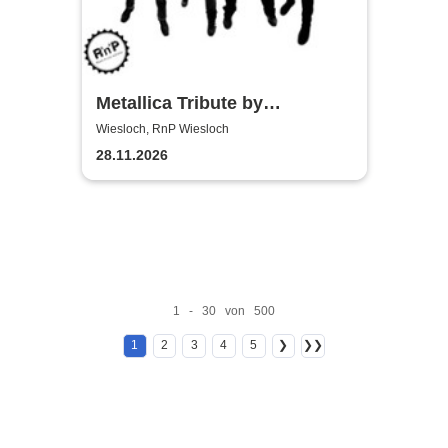
Metallica Tribute by
Metalicover
Wiesloch, RnP Wiesloch
28.11.2026
1 - 30 von 500
1
2
3
4
5
❯
❯❯