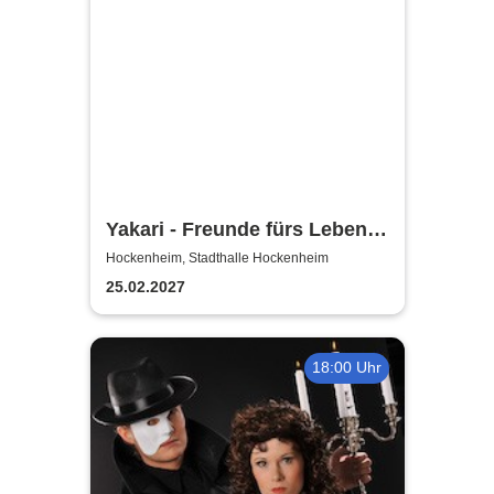
Yakari - Freunde fürs Leben -
Das Musical für die ganze
Hockenheim, Stadthalle Hockenheim
Familie
25.02.2027
18:00 Uhr