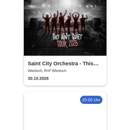
Saint City Orchestra - This
Ain´t Quiet Tour 2026
Wiesloch, RnP Wiesloch
30.10.2026
20:00 Uhr