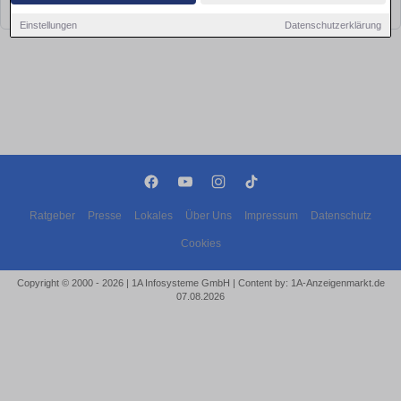
bald wieder vorbei!
Einstellungen
Datenschutzerklärung
Ratgeber
Presse
Lokales
Über Uns
Impressum
Datenschutz
Cookies
Copyright © 2000 - 2026 | 1A Infosysteme GmbH | Content by: 1A-Anzeigenmarkt.de
07.08.2026