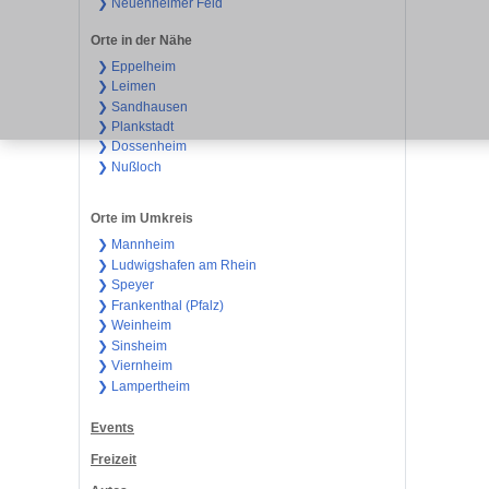
❯ Neuenheimer Feld
Orte in der Nähe
❯ Eppelheim
❯ Leimen
❯ Sandhausen
❯ Plankstadt
❯ Dossenheim
❯ Nußloch
Orte im Umkreis
❯ Mannheim
❯ Ludwigshafen am Rhein
❯ Speyer
❯ Frankenthal (Pfalz)
❯ Weinheim
❯ Sinsheim
❯ Viernheim
❯ Lampertheim
Events
Freizeit