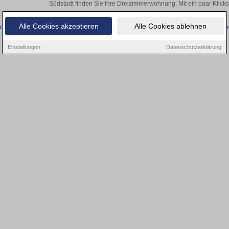
Südstadt finden Sie Ihre Dreizimmerwohnung. Mit ein paar Klic
Alle Cookies akzeptieren
Alle Cookies ablehnen
onnten wir derzeit keine passenden Objekte finden. Schauen Sie bald wieder vo
Einstellungen
Datenschutzerklärung