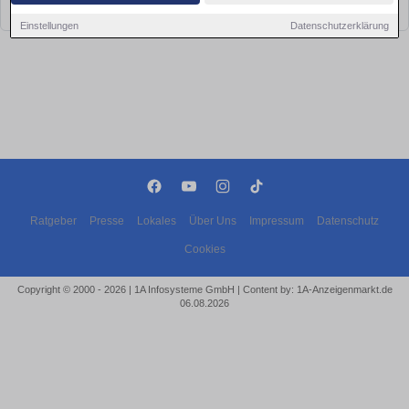
bald wieder vorbei!
Einstellungen
Datenschutzerklärung
Ratgeber
Presse
Lokales
Über Uns
Impressum
Datenschutz
Cookies
Copyright © 2000 - 2026 | 1A Infosysteme GmbH | Content by: 1A-Anzeigenmarkt.de
06.08.2026