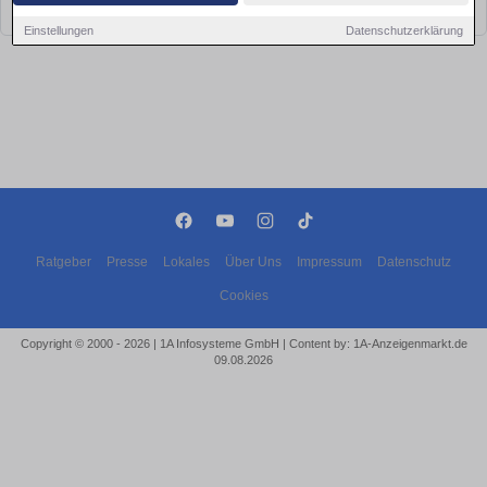
bald wieder vorbei!
Einstellungen
Datenschutzerklärung
Ratgeber
Presse
Lokales
Über Uns
Impressum
Datenschutz
Cookies
Copyright © 2000 - 2026 | 1A Infosysteme GmbH | Content by: 1A-Anzeigenmarkt.de
09.08.2026