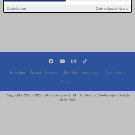
bald wieder vorbei!
Einstellungen
Datenschutzerklärung
Ratgeber
Presse
Lokales
Über Uns
Impressum
Datenschutz
Cookies
Copyright © 2000 - 2026 | 1A Infosysteme GmbH | Content by: 1A-Anzeigenmarkt.de
06.08.2026