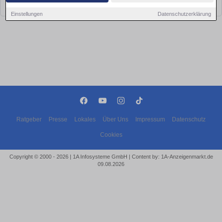
bald wieder vorbei!
Einstellungen
Datenschutzerklärung
Ratgeber
Presse
Lokales
Über Uns
Impressum
Datenschutz
Cookies
Copyright © 2000 - 2026 | 1A Infosysteme GmbH | Content by: 1A-Anzeigenmarkt.de
09.08.2026