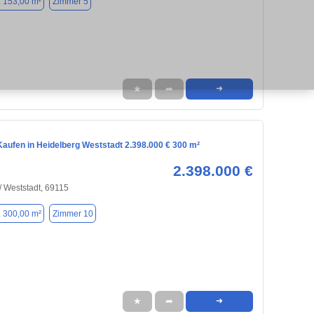
. 153,00 m²
Zimmer 5
★
➦
➜
aufen in Heidelberg Weststadt 2.398.000 € 300 m²
2.398.000 €
/ Weststadt, 69115
. 300,00 m²
Zimmer 10
★
➦
➜