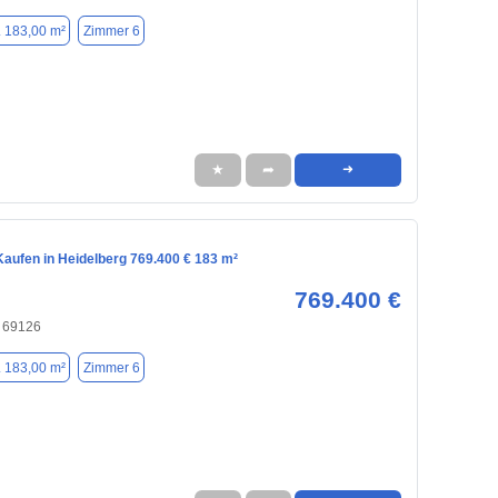
. 183,00 m²
Zimmer 6
★
➦
➜
aufen in Heidelberg 769.400 € 183 m²
769.400 €
, 69126
. 183,00 m²
Zimmer 6