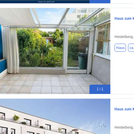
Haus zum K
Heidelberg
Haus
ca
1 / 1
Haus zum K
Heidelberg