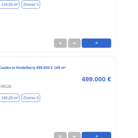
. 139,00 m²
Zimmer 5
★
➦
➜
aufen in Heidelberg 499.000 € 186 m²
499.000 €
, 69126
. 186,00 m²
Zimmer 6
★
➦
➜