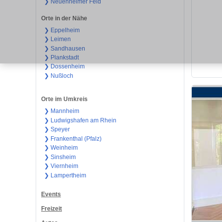
❯ Neuenheimer Feld
Orte in der Nähe
❯ Eppelheim
❯ Leimen
❯ Sandhausen
❯ Plankstadt
❯ Dossenheim
❯ Nußloch
Orte im Umkreis
❯ Mannheim
❯ Ludwigshafen am Rhein
❯ Speyer
❯ Frankenthal (Pfalz)
❯ Weinheim
❯ Sinsheim
❯ Viernheim
❯ Lampertheim
Events
Freizeit