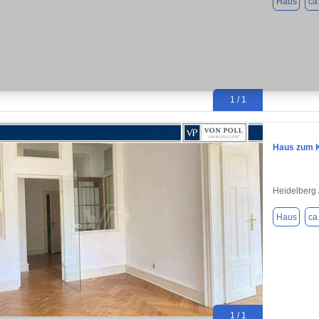
Haus
ca
1 / 1
Haus zum K
Heidelberg 
Haus
ca
1 / 1