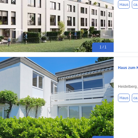
Haus
ca
1 / 1
Haus zum K
Heidelberg
Haus
ca