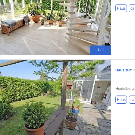
Haus
ca
1 / 1
Haus zum K
Heidelberg
Haus
ca