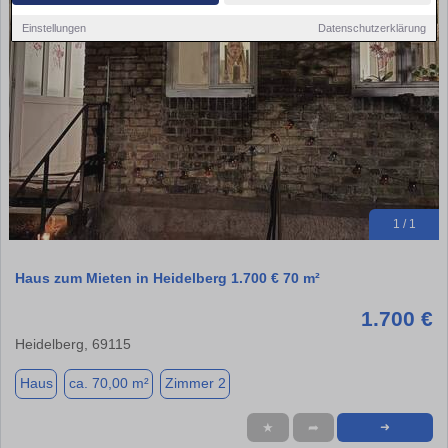
Einstellungen
Datenschutzerklärung
1 / 1
Haus zum Mieten in Heidelberg 1.700 € 70 m²
1.700 €
Heidelberg, 69115
Haus
ca. 70,00 m²
Zimmer 2
★
➦
➜