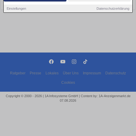
bald wieder vorbei!
Einstellungen
Datenschutzerklärung
Ratgeber
Presse
Lokales
Über Uns
Impressum
Datenschutz
Cookies
Copyright © 2000 - 2026 | 1A Infosysteme GmbH | Content by: 1A-Anzeigenmarkt.de
07.08.2026