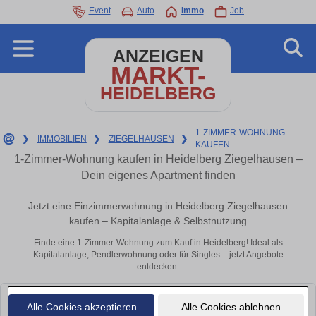
Event
Auto
Immo
Job
ANZEIGEN
MARKT-
HEIDELBERG
1-ZIMMER-WOHNUNG-
❯
IMMOBILIEN
❯
ZIEGELHAUSEN
❯
KAUFEN
1-Zimmer-Wohnung kaufen in Heidelberg Ziegelhausen –
Dein eigenes Apartment finden
Jetzt eine Einzimmerwohnung in Heidelberg Ziegelhausen
kaufen – Kapitalanlage & Selbstnutzung
Finde eine 1-Zimmer-Wohnung zum Kauf in Heidelberg! Ideal als
Kapitalanlage, Pendlerwohnung oder für Singles – jetzt Angebote
entdecken.
Leider konnten wir derzeit keine passenden Objekte finden. Schauen Sie
Alle Cookies akzeptieren
Alle Cookies ablehnen
bald wieder vorbei!