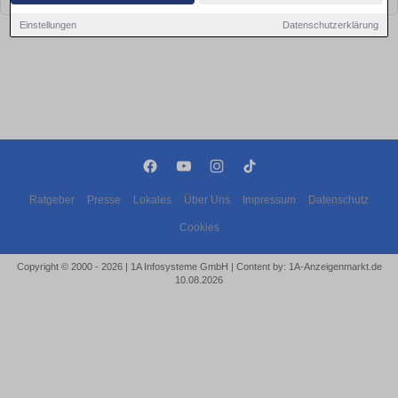
Einstellungen
Datenschutzerklärung
Ratgeber
Presse
Lokales
Über Uns
Impressum
Datenschutz
Cookies
Copyright © 2000 - 2026 | 1A Infosysteme GmbH | Content by: 1A-Anzeigenmarkt.de
10.08.2026