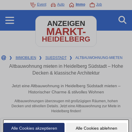
Event
Auto
Immo
Job
ANZEIGEN
MARKT-
HEIDELBERG
❯
IMMOBILIEN
❯
SUEDSTADT
❯
ALTBAUWOHNUNG-MIETEN
Altbauwohnung mieten in Heidelberg Südstadt – Hohe
Decken & klassische Architektur
Jetzt eine Altbauwohnung in Heidelberg Südstadt mieten –
Historischer Charme & stilvolles Wohnen
Altbauwohnungen überzeugen mit großzügigen Räumen, hohen
Decken und stilvollen Details. Jetzt eine Altbauwohnung zur Miete in
Heidelberg finden!
Leider konnten wir derzeit keine passenden Objekte finden. Schauen Sie
Alle Cookies akzeptieren
Alle Cookies ablehnen
bald wieder vorbei!